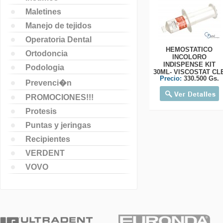
Maletines
Manejo de tejidos
Operatoria Dental
HEMOSTATICO
Ortodoncia
INCOLORO
INDISPENSE KIT
Podologia
30ML- VISCOSTAT CL
Precio:
330.500 Gs.
Prevenci�n
PROMOCIONES!!!
Protesis
Puntas y jeringas
Recipientes
VERDENT
VOVO