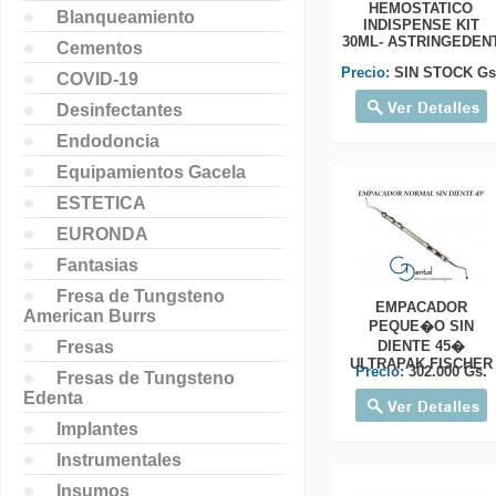
HEMOSTATICO
Blanqueamiento
INDISPENSE KIT
30ML- ASTRINGEDEN
Cementos
Precio:
SIN STOCK Gs
COVID-19
Desinfectantes
Endodoncia
Equipamientos Gacela
ESTETICA
EURONDA
Fantasias
Fresa de Tungsteno
EMPACADOR
American Burrs
PEQUE�O SIN
Fresas
DIENTE 45�
ULTRAPAK FISCHER
Precio:
302.000 Gs.
Fresas de Tungsteno
Edenta
Implantes
Instrumentales
Insumos